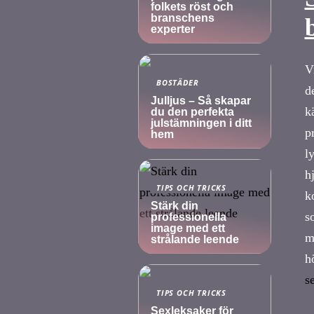
folkets röst och
branschens
experter
V
BOSTÄDER
d
Julljus – Så skapar
k
du den perfekta
julstämningen i ditt
p
hem
l
h
TIPS OCH TRICKS
k
Stärk din
s
professionella
image med ett
m
strålande leende
h
s
TIPS OCH TRICKS
Sexleksaker för