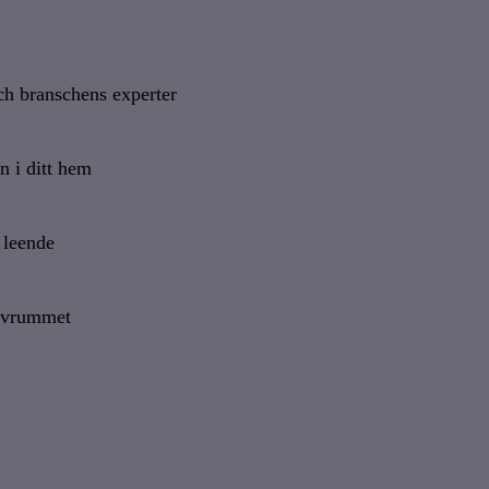
och branschens experter
n i ditt hem
 leende
sovrummet