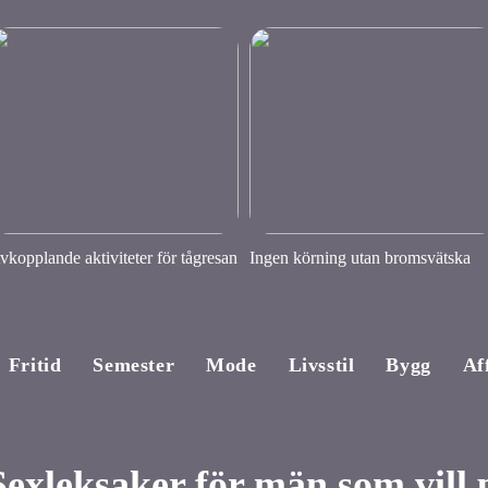
vkopplande aktiviteter för tågresan
Ingen körning utan bromsvätska
Fritid
Semester
Mode
Livsstil
Bygg
Af
Sexleksaker för män som vill 