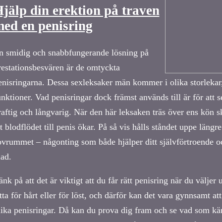
jälp din erektion på traven
ed en penisring
n smidig och snabbfungerande lösning på
restationsbesvären är de omtyckta
enisringarna. Dessa sexleksaker män kommer i olika storlekar
unktioner. Vad penisringar dock främst används till är för att se
raftig och långvarig. När den här leksaken träs över ens kön sk
tt blodflödet till penis ökar. På så vis hålls ståndet uppe längr
ovrummet – någonting som både hjälper ditt självförtroende oc
lad.
änk på att det är viktigt att du får rätt penisring när du väljer
itta för hårt eller för löst, och därför kan det vara gynnsamt att
lika penisringar. Då kan du prova dig fram och se vad som känn