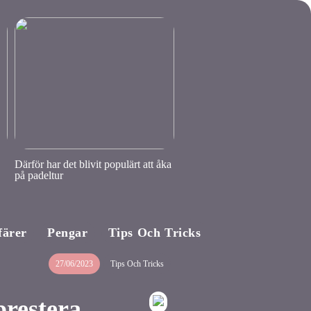
Därför har det blivit populärt att åka
på padeltur
färer
Pengar
Tips Och Tricks
27/06/2023
Tips Och Tricks
prestera