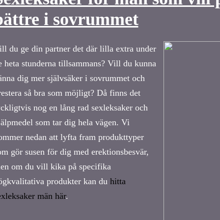
bättre i sovrummet
ill du ge din partner det där lilla extra under
e heta stunderna tillsammans? Vill du kunna
änna dig mer självsäker i sovrummet och
restera så bra som möjligt? Då finns det
yckligtvis nog en lång rad sexleksaker och
jälpmedel som tar dig hela vägen. Vi
ommer nedan att lyfta fram produkttyper
om gör susen för dig med erektionsbesvär,
en om du vill kika på specifika
ögkvalitativa produkter kan du
hitta
exleksaker män här
.