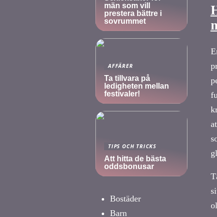
män som vill
H
prestera bättre i
sovrummet
m
E
p
AFFÄRER
Ta tillvara på
p
ledigheten mellan
festivaler!
f
k
a
s
TIPS OCH TRICKS
g
Att hitta de bästa
oddsbonusar
T
s
Bostäder
o
Barn