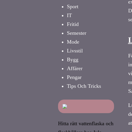
e
Sport
D
IT
s
Fritid
Semester
L
Mode
Livsstil
F
Bygg
i
Affärer
v
Pengar
m
Tips Och Tricks
S
L
d
a
Hitta rätt vattenflaska och