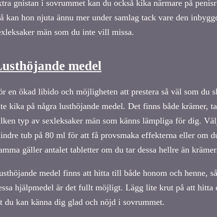
xtra gnistan i sovrummet kan du också kika närmare på penisr
å kan hon njuta ännu mer under samlag tack vare den inbyggda
exleksaker män som du inte vill missa.
usthöjande medel
ör en ökad libido och möjligheten att prestera så väl som du s
nte kika på några lusthöjande medel. Det finns både krämer, tabl
ilken typ av sexleksaker män som känns lämpliga för dig. Välj 
indre tub på 80 ml för att få provsmaka effekterna eller om du
amma gäller antalet tabletter om du tar dessa hellre än krämer
usthöjande medel finns att hitta till både honom och henne, så
essa hjälpmedel är det fullt möjligt. Lägg lite krut på att hitta
tt du kan känna dig glad och nöjd i sovrummet.