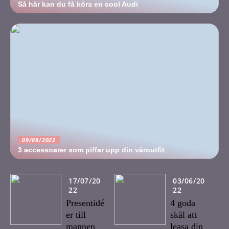
Så här kan du få köra en cool Audi
09/08/2022
3 accessoarer som piffar upp din våroutfit
17/07/20
03/06/20
22
22
Presentidé
4 goda
er till
skäl att
mannen
leasa din