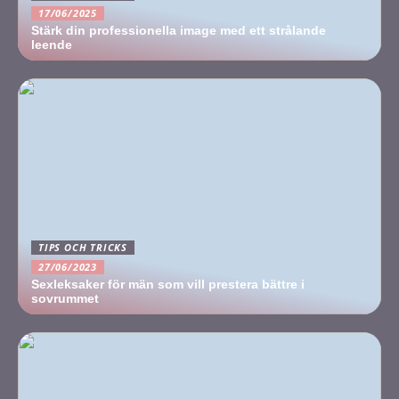
17/06/2025
Stärk din professionella image med ett strålande
leende
TIPS OCH TRICKS
27/06/2023
Sexleksaker för män som vill prestera bättre i
sovrummet