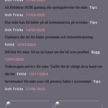
Tips
Så förbättrar HDR-gaming din spelupplevelse för män
Och Tricks
17/03/2025
Tips
Hur män kan bli bättre på att kommunicera på svenska
Och Tricks
14/03/2025
Optimera din bil för bättre prestanda och bränslebesparing
Fritid
14/03/2025
Bygg
Bilvård för män: Så tar du hand om din bil som proffset
12/01/2025
Volkswagen-service för män: Varför det är viktigt att ta hand om
Fritid
13/11/2024
din bil
Tips
Sexleksaker för män som vill prestera bättre i sovrummet
Och Tricks
27/06/2023