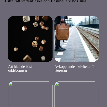
Hitta rätt vattenflaska och flaskhållare hos Jula
Att hitta de bästa
Avkopplande aktiviteter för
oddsbonusar
tågresan