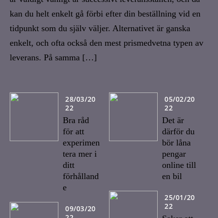
kan du helt enkelt gå förbi efter din beställning vid en
tidpunkt som du själv väljer. Alternativet är ganska
enkelt, och ofta också den mest prismedvetna typen av
leverans. På samma […]
28/03/20
05/02/20
22
22
Bra råd
Det är
för att
därför du
experimen
bör låna
tera mer i
pengar
ditt
online till
förhålland
en bil
e
25/01/20
22
09/03/20
22