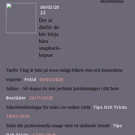
skilsmässa
06/02/20
22
Det är
därför du
bör börja
bära
snapback-
kepsar
Varför Ving är bäst på resor enligt folkets röst och branschens
Fritid
09/03/2026
experter
Julljus – Så skapar du den perfekta julstämningen i ditt hem
Bostäder
24/11/2025
Tips Och Tricks
Säkerhetslösningar för män i en osäker värld
18/07/2025
Tips
Stärk din professionella image med ett strålande leende
Och Tricks
17/06/2025