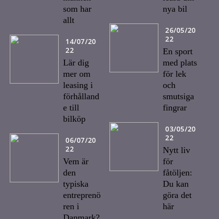
som har
nya bil
allt
26/05/20
22
14/07/20
22
En sport
Lär dig
med plats
mer om
för lek
leasing i
och
förhålland
smutsiga
e till
fingrar
bilköp
03/05/20
22
06/07/20
22
Nytt liv
Vem är
för
den
fåtöljen:
typiska
Du kan
entreprenö
göra det
ren i
här
Danmark?