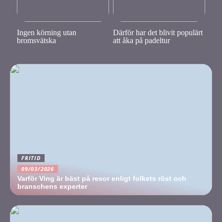
Ingen körning utan
Därför har det blivit populärt
bromsvätska
att åka på padeltur
FRITID
09/03/2026
Varför Ving är bäst på resor enligt folkets röst och
branschens experter