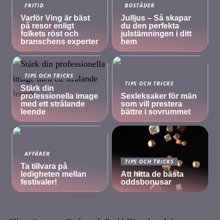
FRITID
BOSTÄDER
Varför Ving är bäst
Julljus – Så skapar
på resor enligt
du den perfekta
folkets röst och
julstämningen i ditt
branschens experter
hem
TIPS OCH TRICKS
TIPS OCH TRICKS
Stärk din
professionella image
Sexleksaker för män
med ett strålande
som vill prestera
leende
bättre i sovrummet
AFFÄRER
TIPS OCH TRICKS
Ta tillvara på
ledigheten mellan
Att hitta de bästa
festivaler!
oddsbonusar