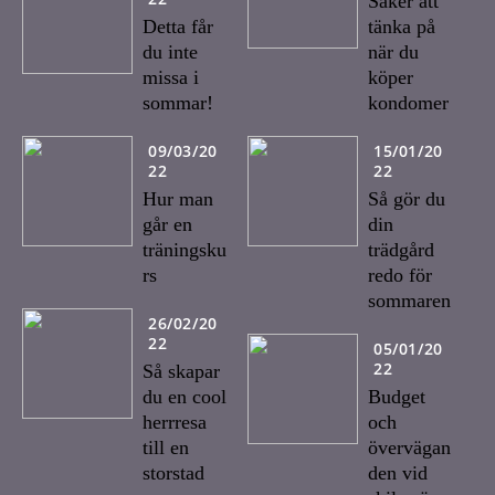
Saker att
Detta får
tänka på
du inte
när du
missa i
köper
sommar!
kondomer
09/03/20
15/01/20
22
22
Hur man
Så gör du
går en
din
träningsku
trädgård
rs
redo för
sommaren
26/02/20
22
05/01/20
22
Så skapar
du en cool
Budget
herrresa
och
till en
övervägan
storstad
den vid