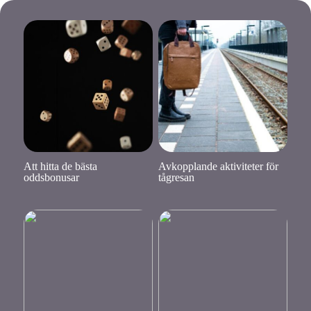
Att hitta de bästa
Avkopplande aktiviteter för
oddsbonusar
tågresan