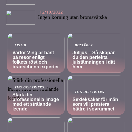
12/10/2022
Ingen körning utan bromsvätska
FRITID
BOSTÄDER
Varför Ving är bäst
Julljus – Så skapar
på resor enligt
du den perfekta
folkets röst och
julstämningen i ditt
branschens experter
hem
TIPS OCH TRICKS
TIPS OCH TRICKS
Stärk din
professionella image
Sexleksaker för män
med ett strålande
som vill prestera
leende
bättre i sovrummet