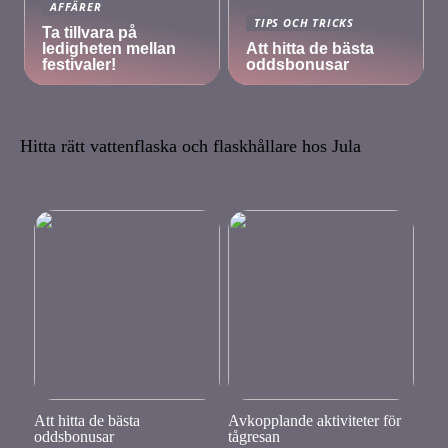
AFFÄRER
TIPS OCH TRICKS
Ta tillvara på
ledigheten mellan
Att hitta de bästa
festivaler!
oddsbonusar
Hitta rätt vattenflaska och flaskhållare hos Jula
Att hitta de bästa
Avkopplande aktiviteter för
oddsbonusar
tågresan