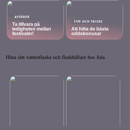
AFFÄRER
TIPS OCH TRICKS
Ta tillvara på
ledigheten mellan
Att hitta de bästa
festivaler!
oddsbonusar
Hitta rätt vattenflaska och flaskhållare hos Jula