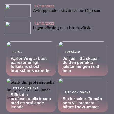
17/10/2022
Avkopplande aktiviteter för tågresan
12/10/2022
Ingen körning utan bromsvätska
FRITID
BOSTÄDER
Varför Ving är bäst
Julljus – Så skapar
på resor enligt
du den perfekta
folkets röst och
julstämningen i ditt
branschens experter
hem
TIPS OCH TRICKS
TIPS OCH TRICKS
Stärk din
professionella image
Sexleksaker för män
med ett strålande
som vill prestera
leende
bättre i sovrummet