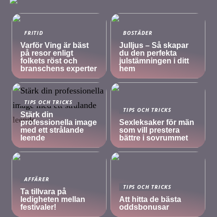
FRITID
BOSTÄDER
Varför Ving är bäst
Julljus – Så skapar
på resor enligt
du den perfekta
folkets röst och
julstämningen i ditt
branschens experter
hem
TIPS OCH TRICKS
TIPS OCH TRICKS
Stärk din
professionella image
Sexleksaker för män
med ett strålande
som vill prestera
leende
bättre i sovrummet
AFFÄRER
TIPS OCH TRICKS
Ta tillvara på
ledigheten mellan
Att hitta de bästa
festivaler!
oddsbonusar