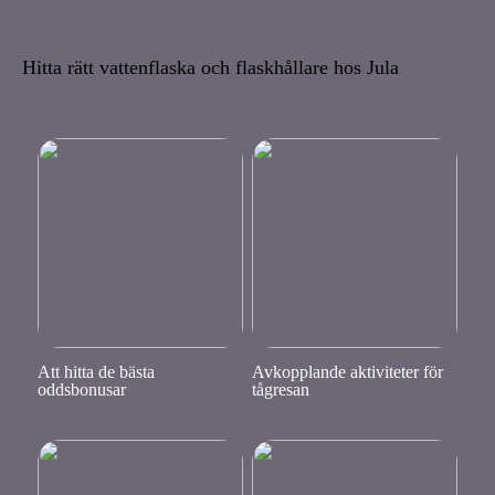
Hitta rätt vattenflaska och flaskhållare hos Jula
Att hitta de bästa
Avkopplande aktiviteter för
oddsbonusar
tågresan