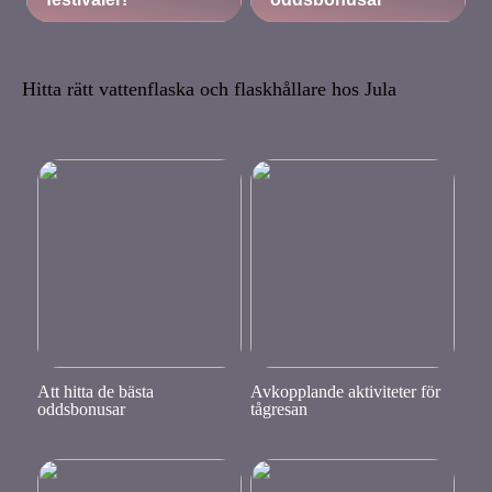
Hitta rätt vattenflaska och flaskhållare hos Jula
Att hitta de bästa
Avkopplande aktiviteter för
oddsbonusar
tågresan