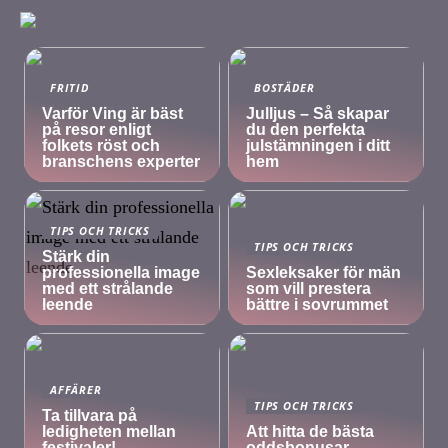
FRITID
BOSTÄDER
Varför Ving är bäst
Julljus – Så skapar
på resor enligt
du den perfekta
folkets röst och
julstämningen i ditt
branschens experter
hem
TIPS OCH TRICKS
TIPS OCH TRICKS
Stärk din
professionella image
Sexleksaker för män
med ett strålande
som vill prestera
leende
bättre i sovrummet
AFFÄRER
TIPS OCH TRICKS
Ta tillvara på
ledigheten mellan
Att hitta de bästa
festivaler!
oddsbonusar