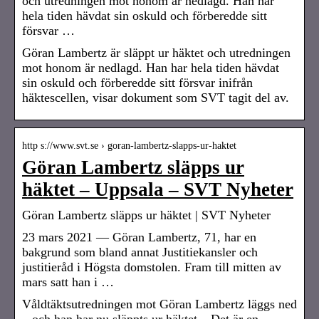
och utredningen mot honom är nedlagd. Han har
hela tiden hävdat sin oskuld och förberedde sitt
försvar …
Göran Lambertz är släppt ur häktet och utredningen
mot honom är nedlagd. Han har hela tiden hävdat
sin oskuld och förberedde sitt försvar inifrån
häktescellen, visar dokument som SVT tagit del av.
http s://www.svt.se › goran-lambertz-slapps-ur-haktet
Göran Lambertz släpps ur
häktet – Uppsala – SVT Nyheter
Göran Lambertz släpps ur häktet | SVT Nyheter
23 mars 2021 — Göran Lambertz, 71, har en
bakgrund som bland annat Justitiekansler och
justitieråd i Högsta domstolen. Fram till mitten av
mars satt han i …
Våldtäktsutredningen mot Göran Lambertz läggs ned
– och han har nu släppts ur häktet.– Det är en