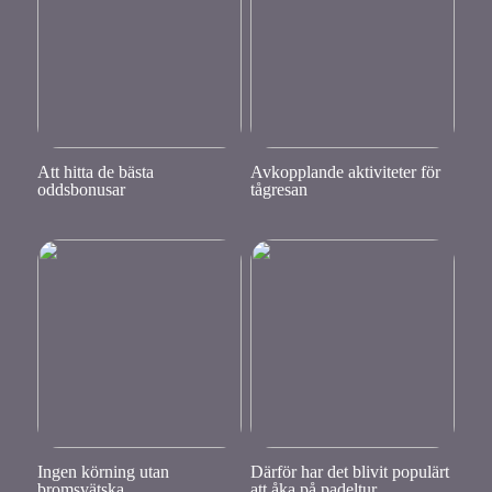
Att hitta de bästa
Avkopplande aktiviteter för
oddsbonusar
tågresan
Ingen körning utan
Därför har det blivit populärt
bromsvätska
att åka på padeltur