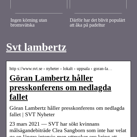
Ingen körning utan
Därför har det blivit populärt
bromsvätska
att åka på padeltur
Svt lambertz
http s://www.svt.se › nyheter › lokalt › uppsala › goran-la…
Göran Lambertz håller
presskonferens om nedlagda
fallet
Göran Lambertz håller presskonferens om nedlagda
fallet | SVT Nyheter
23 mars 2021 — SVT har sökt kvinnans
målsägandebiträde Clea Sangborn som inte har velat
ge en längre intervju men uttrycker oro kring att