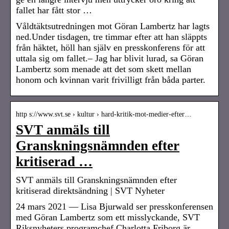
fallet har fått stor …
Våldtäktsutredningen mot Göran Lambertz har lagts
ned.Under tisdagen, tre timmar efter att han släppts
från häktet, höll han själv en presskonferens för att
uttala sig om fallet.– Jag har blivit lurad, sa Göran
Lambertz som menade att det som skett mellan
honom och kvinnan varit frivilligt från båda parter.
http s://www.svt.se › kultur › hard-kritik-mot-medier-efter…
SVT anmäls till
Granskningsnämnden efter
kritiserad …
SVT anmäls till Granskningsnämnden efter
kritiserad direktsändning | SVT Nyheter
24 mars 2021 — Lisa Bjurwald ser presskonferensen
med Göran Lambertz som ett misslyckande, SVT
Riksnyheters programchef Charlotta Friborg är