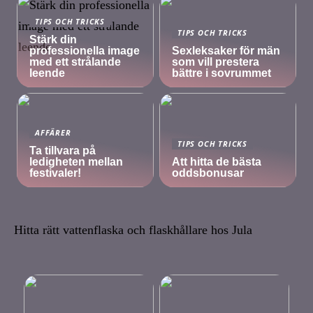
TIPS OCH TRICKS
TIPS OCH TRICKS
Stärk din
professionella image
Sexleksaker för män
med ett strålande
som vill prestera
leende
bättre i sovrummet
AFFÄRER
TIPS OCH TRICKS
Ta tillvara på
ledigheten mellan
Att hitta de bästa
festivaler!
oddsbonusar
Hitta rätt vattenflaska och flaskhållare hos Jula