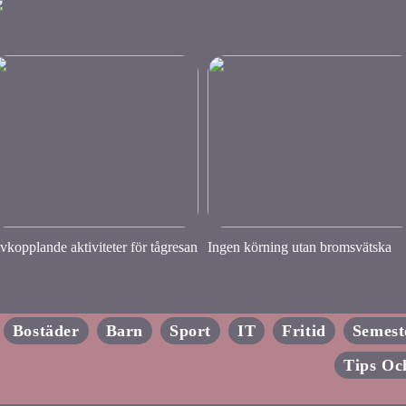
vkopplande aktiviteter för tågresan
Ingen körning utan bromsvätska
Bostäder
Barn
Sport
IT
Fritid
Semest
Tips Oc