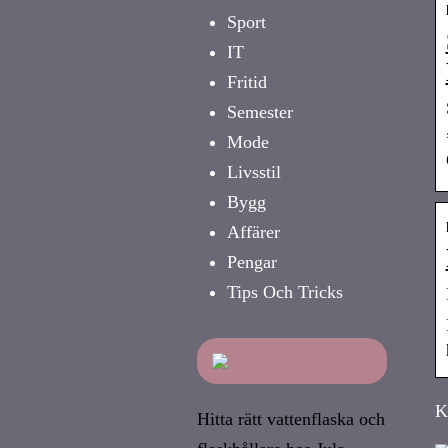
Sport
IT
Fritid
Semester
Mode
Livsstil
Bygg
Affärer
Pengar
Tips Och Tricks
K
Hitta rätt vattenflaska och