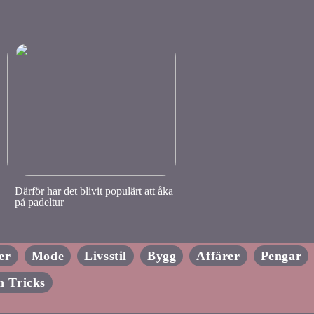
Därför har det blivit populärt att åka
på padeltur
er
Mode
Livsstil
Bygg
Affärer
Pengar
h Tricks