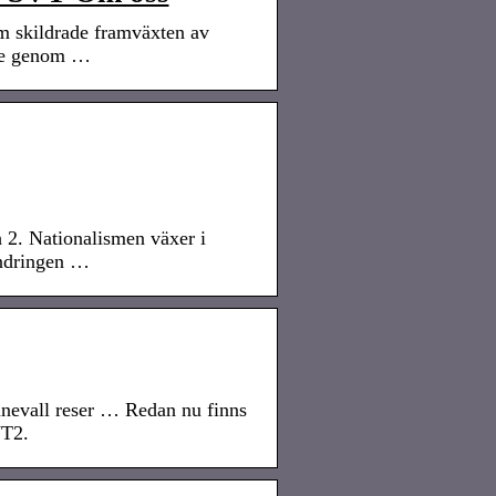
m skildrade framväxten av
este genom …
 2. Nationalismen växer i
andringen …
nnevall reser … Redan nu finns
VT2.