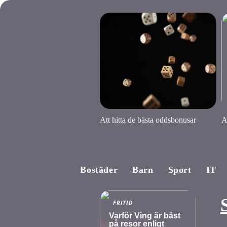
Att hitta de bästa oddsbonusar
A
Bostäder
Barn
Sport
IT
FRITID
Varför Ving är bäst
på resor enligt