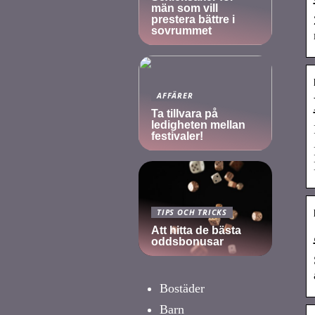
män som vill
prestera bättre i
sovrummet
AFFÄRER
Ta tillvara på
ledigheten mellan
festivaler!
TIPS OCH TRICKS
Att hitta de bästa
oddsbonusar
Bostäder
Barn