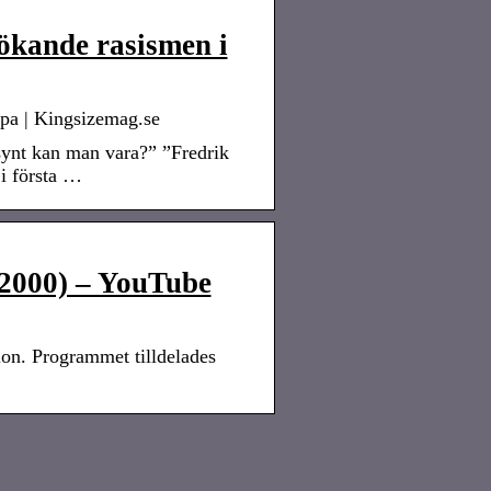
ökande rasismen i
pa | Kingsizemag.se
gsynt kan man vara?” ”Fredrik
i första …
2000) – YouTube
ion. Programmet tilldelades