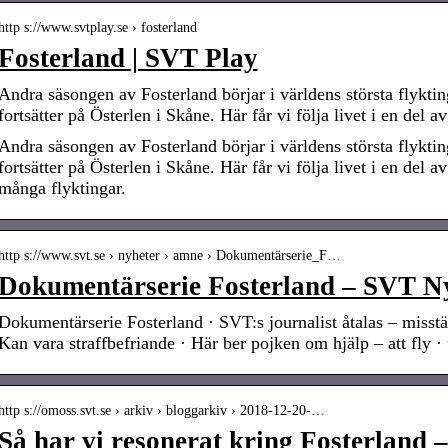
http s://www.svtplay.se › fosterland
Fosterland | SVT Play
Andra säsongen av Fosterland börjar i världens största flykti
fortsätter på Österlen i Skåne. Här får vi följa livet i en del 
Andra säsongen av Fosterland börjar i världens största flykti
fortsätter på Österlen i Skåne. Här får vi följa livet i en del 
många flyktingar.
http s://www.svt.se › nyheter › amne › Dokumentärserie_F…
Dokumentärserie Fosterland – SVT N
Dokumentärserie Fosterland · SVT:s journalist åtalas – miss
Kan vara straffbefriande · Här ber pojken om hjälp – att fly ·
http s://omoss.svt.se › arkiv › bloggarkiv › 2018-12-20-…
Så har vi resonerat kring Fosterland