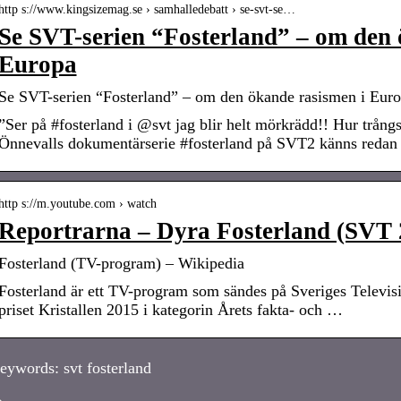
http s://www.kingsizemag.se › samhalledebatt › se-svt-se…
Se SVT-serien “Fosterland” – om den 
Europa
Se SVT-serien “Fosterland” – om den ökande rasismen i Euro
”Ser på #fosterland i @svt jag blir helt mörkrädd!! Hur trån
Önnevalls dokumentärserie #fosterland på SVT2 känns redan 
http s://m.youtube.com › watch
Reportrarna – Dyra Fosterland (SVT 
Fosterland (TV-program) – Wikipedia
Fosterland är ett TV-program som sändes på Sveriges Televis
priset Kristallen 2015 i kategorin Årets fakta- och …
eywords: svt fosterland