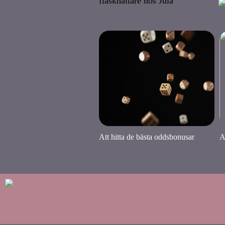
flaskhållare hos Jula
Att hitta de bästa oddsbonusar
A