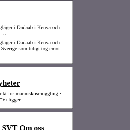
ngläger i Dadaab i Kenya och
av …
ngläger i Dadaab i Kenya och
av Sverige som tidigt tog emot
yheter
tänkt för människosmuggling ·
 ”Vi ligger …
 – SVT Om oss