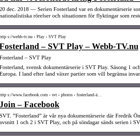
20 dec. 2018 — Serien Fosterland var en dokumentärserie so
nationalistiska rörelser och situationen för flyktingar som r
http s://webb-tv.nu › Play › SVT Play
Fosterland – SVT Play – Webb-TV.nu
Fosterland – SVT Play
Fosterland, svensk dokumentärserie i SVT Play. Säsong 1 och
Europa. I land efter land växer partier som vill begränsa inv
http s://www.facebook.com › svt › photos › fosterland-ä…
Join – Facebook
SVT. ”Fosterland” är vår nya dokumentärserie där Fredrik Ö
avsnitt 1 och 2 i SVT Play, och på söndagar sänds serien i S