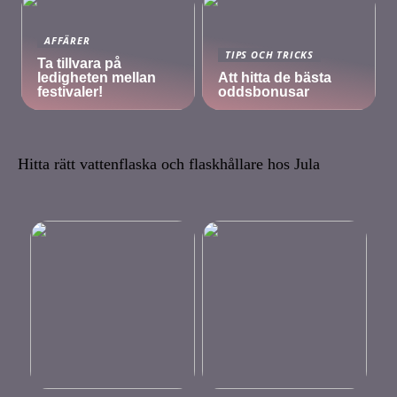
AFFÄRER
TIPS OCH TRICKS
Ta tillvara på
ledigheten mellan
Att hitta de bästa
festivaler!
oddsbonusar
Hitta rätt vattenflaska och flaskhållare hos Jula