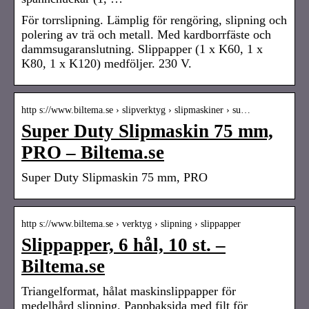
För torrslipning. Lämplig för rengöring, slipning och
polering av trä och metall. Med kardborrfäste och
dammsugaranslutning. Slippapper (1 x K60, 1 x
K80, 1 x K120) medföljer. 230 V.
http s://www.biltema.se › slipverktyg › slipmaskiner › su…
Super Duty Slipmaskin 75 mm,
PRO – Biltema.se
Super Duty Slipmaskin 75 mm, PRO
http s://www.biltema.se › verktyg › slipning › slippapper
Slippapper, 6 hål, 10 st. –
Biltema.se
Triangelformat, hålat maskinslippapper för
medelhård slipning. Pappbaksida med filt för