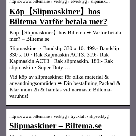
http s://www.biltema.se › verktyg › elverktyg › slipmask…
Köp【Slipmaskiner】hos
Biltema Varför betala mer?
Köp【Slipmaskiner】hos Biltema ➨ Varför betala
mer? – Biltema.se
Slipmaskiner · Bandslip 330 x 10. 499:- Bandslip
330 x 10 · Rak Kapmaskin ACT3. 319:- Rak
Kapmaskin ACT3 · Rak slipmaskin. 189:- Rak
slipmaskin · Super Duty …
Vid köp av slipmaskiner för olika material &
användningsområden ➨ Din beställning Packad &
Klar inom 2h & hämtas vid närmaste Biltema-
varuhus!
http s://www.biltema.se › verktyg › tryckluft › slipverktyg
Slipmaskiner – Biltema.se