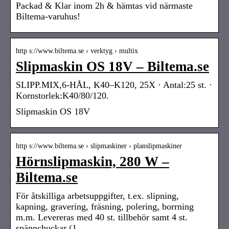
Packad & Klar inom 2h & hämtas vid närmaste
Biltema-varuhus!
http s://www.biltema.se › verktyg › multix
Slipmaskin OS 18V – Biltema.se
SLIPP.MIX,6-HÅL, K40–K120, 25X · Antal:25 st. ·
Kornstorlek:K40/80/120.
Slipmaskin OS 18V
http s://www.biltema.se › slipmaskiner › planslipmaskiner
Hörnslipmaskin, 280 W –
Biltema.se
För åtskilliga arbetsuppgifter, t.ex. slipning,
kapning, gravering, fräsning, polering, borrning
m.m. Levereras med 40 st. tillbehör samt 4 st.
spännchuckar (1, …