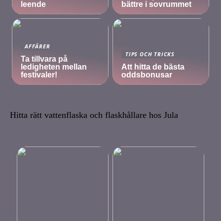
leende
bättre i sovrummet
AFFÄRER
TIPS OCH TRICKS
Ta tillvara på
ledigheten mellan
Att hitta de bästa
festivaler!
oddsbonusar
Hitta rätt vattenflaska och flaskhållare hos Jula