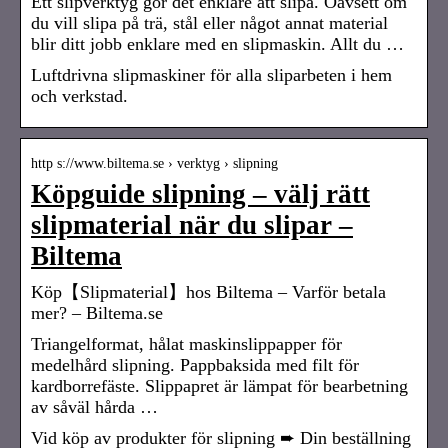
Ett slipverktyg gör det enklare att slipa. Oavsett om
du vill slipa på trä, stål eller något annat material
blir ditt jobb enklare med en slipmaskin. Allt du …
Luftdrivna slipmaskiner för alla sliparbeten i hem
och verkstad.
http s://www.biltema.se › verktyg › slipning
Köpguide slipning – välj rätt
slipmaterial när du slipar –
Biltema
Köp【Slipmaterial】hos Biltema – Varför betala
mer? – Biltema.se
Triangelformat, hålat maskinslippapper för
medelhård slipning. Pappbaksida med filt för
kardborrefäste. Slippapret är lämpat för bearbetning
av såväl hårda …
Vid köp av produkter för slipning ➨ Din beställning