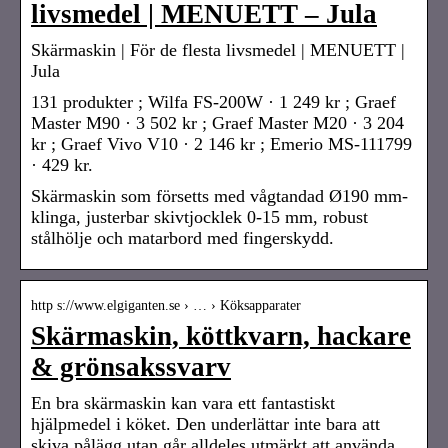
livsmedel | MENUETT – Jula
Skärmaskin | För de flesta livsmedel | MENUETT |
Jula
131 produkter ; Wilfa FS-200W · 1 249 kr ; Graef
Master M90 · 3 502 kr ; Graef Master M20 · 3 204
kr ; Graef Vivo V10 · 2 146 kr ; Emerio MS-111799
· 429 kr.
Skärmaskin som försetts med vågtandad Ø190 mm-
klinga, justerbar skivtjocklek 0-15 mm, robust
stålhölje och matarbord med fingerskydd.
http s://www.elgiganten.se › … › Köksapparater
Skärmaskin, köttkvarn, hackare
& grönsakssvarv
En bra skärmaskin kan vara ett fantastiskt
hjälpmedel i köket. Den underlättar inte bara att
skiva pålägg utan går alldeles utmärkt att använda