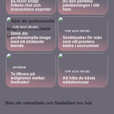
på resor enligt
du den perfekta
folkets röst och
julstämningen i ditt
branschens experter
hem
TIPS OCH TRICKS
TIPS OCH TRICKS
Stärk din
professionella image
Sexleksaker för män
med ett strålande
som vill prestera
leende
bättre i sovrummet
AFFÄRER
TIPS OCH TRICKS
Ta tillvara på
ledigheten mellan
Att hitta de bästa
festivaler!
oddsbonusar
Hitta rätt vattenflaska och flaskhållare hos Jula