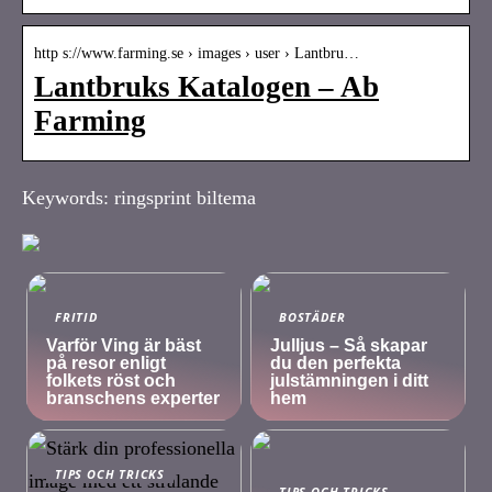
http s://www.farming.se › images › user › Lantbru…
Lantbruks Katalogen – Ab
Farming
Keywords: ringsprint biltema
FRITID
BOSTÄDER
Varför Ving är bäst
Julljus – Så skapar
på resor enligt
du den perfekta
folkets röst och
julstämningen i ditt
branschens experter
hem
TIPS OCH TRICKS
TIPS OCH TRICKS