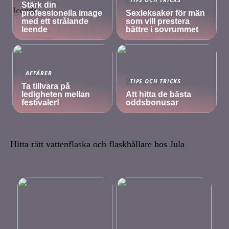
Stärk din
professionella image
Sexleksaker för män
med ett strålande
som vill prestera
leende
bättre i sovrummet
AFFÄRER
TIPS OCH TRICKS
Ta tillvara på
ledigheten mellan
Att hitta de bästa
festivaler!
oddsbonusar
Hitta rätt vattenflaska och flaskhållare hos Jula