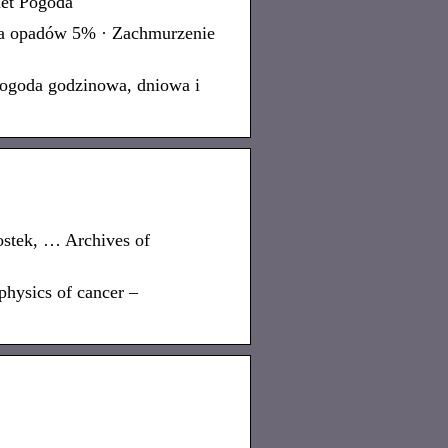
net Pogoda
sa opadów 5% · Zachmurzenie
Pogoda godzinowa, dniowa i
ostek, … Archives of
physics of cancer –