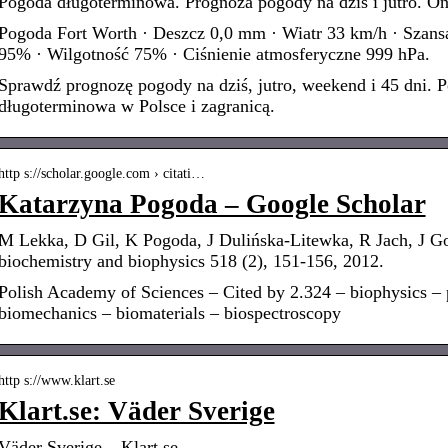
Pogoda długoterminowa. Prognoza pogody na dziś i jutro. O
Pogoda Fort Worth · Deszcz 0,0 mm · Wiatr 33 km/h · Szan
95% · Wilgotność 75% · Ciśnienie atmosferyczne 999 hPa.
Sprawdź prognozę pogody na dziś, jutro, weekend i 45 dni. 
długoterminowa w Polsce i zagranicą.
http s://scholar.google.com › citati…
‪Katarzyna Pogoda‬ – ‪Google Scholar‬
M Lekka, D Gil, K Pogoda, J Dulińska-Litewka, R Jach, J G
biochemistry and biophysics 518 (2), 151-156, 2012.
Polish Academy of Sciences – Cited by 2.324 – biophysics – 
biomechanics – biomaterials – biospectroscopy
http s://www.klart.se
Klart.se: Väder Sverige
Väder Sverige – Klart.se