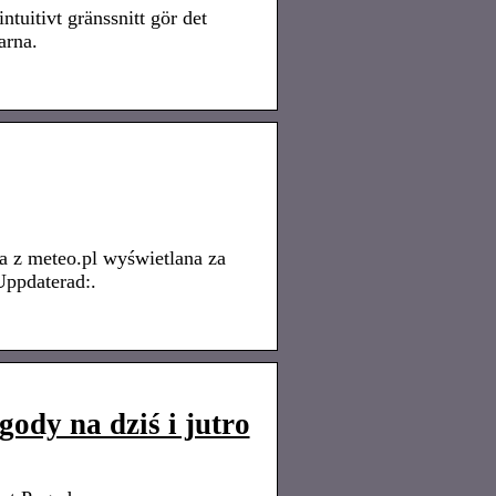
ntuitivt gränssnitt gör det
arna.
 z meteo.pl wyświetlana za
Uppdaterad:.
ody na dziś i jutro