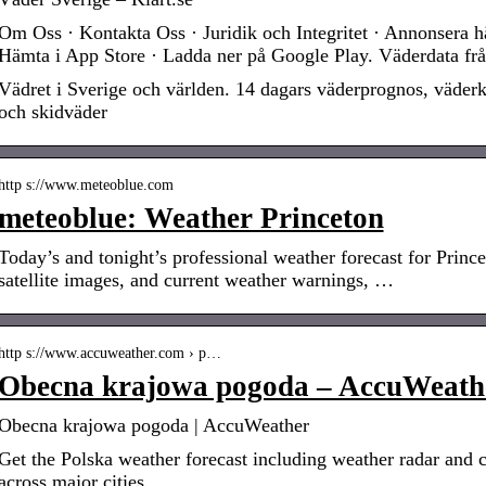
Om Oss · Kontakta Oss · Juridik och Integritet · Annonsera h
Hämta i App Store · Ladda ner på Google Play. Väderdata frå
Vädret i Sverige och världen. 14 dagars väderprognos, väderk
och skidväder
http s://www.meteoblue.com
meteoblue: Weather Princeton
Today’s and tonight’s professional weather forecast for Prince
satellite images, and current weather warnings, …
http s://www.accuweather.com › p…
Obecna krajowa pogoda – AccuWeath
Obecna krajowa pogoda | AccuWeather
Get the Polska weather forecast including weather radar and c
across major cities.