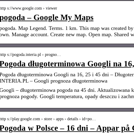
http s://www.google.com › viewer
pogoda – Google My Maps
pogoda. Map Legend. Terms. 1 km. This map was created by a
own. Manage account. Create new map. Open map. Shared w
http s://pogoda.interia.pl › progno…
Pogoda długoterminowa Googli na 16, 2
Pogoda długoterminowa Googli na 16, 25 i 45 dni – Długot
INTERIA.PL – Googli prognoza długoterminowa
Googli – długoterminowa pogoda na 45 dni. Aktualizowana ki
prognoza pogody. Googli temperatura, opady deszczu i zachm
http s://play.google.com › store › apps › details › id=po…
Pogoda w Polsce – 16 dni – Appar på 