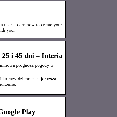
 user. Learn how to create your
ith you.
5 i 45 dni – Interia
erminowa prognoza pogody w
lka razy dziennie, najdłuższa
urzenie.
Google Play