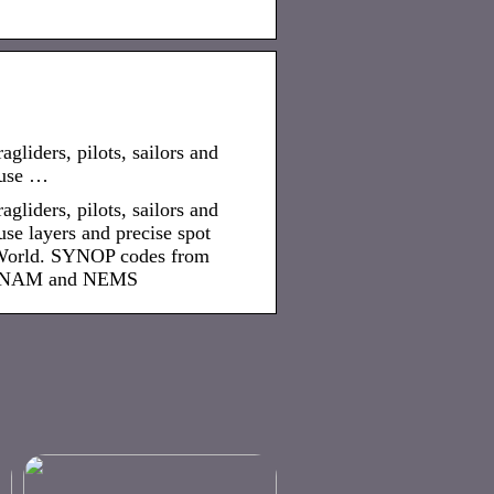
agliders, pilots, sailors and
 use …
agliders, pilots, sailors and
se layers and precise spot
 World. SYNOP codes from
S, NAM and NEMS