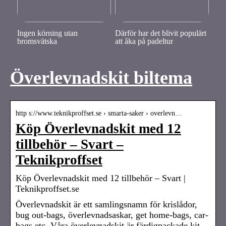
Ingen körning utan
Därför har det blivit populärt
bromsvätska
att åka på padeltur
Överlevnadskit biltema
http s://www.teknikproffset.se › smarta-saker › overlevn…
Köp Överlevnadskit med 12
tillbehör – Svart –
Teknikproffset
Köp Överlevnadskit med 12 tillbehör – Svart |
Teknikproffset.se
Överlevnadskit är ett samlingsnamn för krislådor,
bug out-bags, överlevnadsaskar, get home-bags, car-
bags etc. Våra överlevnadskit är färdigpackade kit