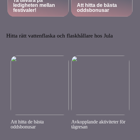
Ta tillvara på
ledigheten mellan
Att hitta de bästa
festivaler!
oddsbonusar
Hitta rätt vattenflaska och flaskhållare hos Jula
Att hitta de bästa
Avkopplande aktiviteter för
oddsbonusar
tågresan