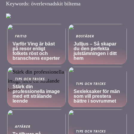
Keywords: överlevnadskit biltema
FRITID
BOSTÄDER
Varför Ving är bäst
Julljus – Så skapar
på resor enligt
du den perfekta
folkets röst och
julstämningen i ditt
branschens experter
hem
TIPS OCH TRICKS
TIPS OCH TRICKS
Stärk din
professionella image
Sexleksaker för män
med ett strålande
som vill prestera
leende
bättre i sovrummet
AFFÄRER
TIPS OCH TRICKS