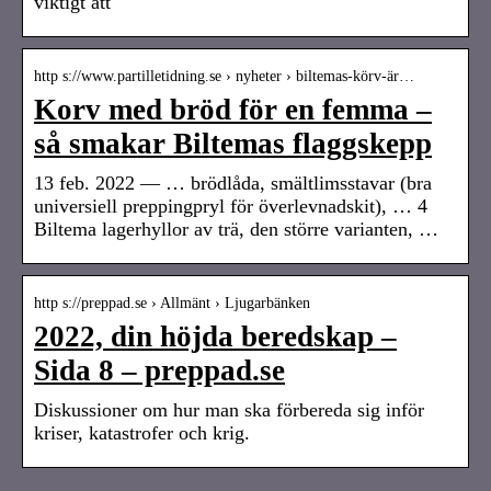
viktigt att
http s://www.partilletidning.se › nyheter › biltemas-körv-är…
Korv med bröd för en femma –
så smakar Biltemas flaggskepp
13 feb. 2022 — … brödlåda, smältlimsstavar (bra
universiell preppingpryl för överlevnadskit), … 4
Biltema lagerhyllor av trä, den större varianten, …
http s://preppad.se › Allmänt › Ljugarbänken
2022, din höjda beredskap –
Sida 8 – preppad.se
Diskussioner om hur man ska förbereda sig inför
kriser, katastrofer och krig.