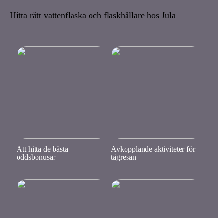
Hitta rätt vattenflaska och flaskhållare hos Jula
Att hitta de bästa
Avkopplande aktiviteter för
oddsbonusar
tågresan