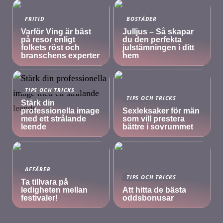
FRITID
BOSTÄDER
Varför Ving är bäst
Julljus – Så skapar
på resor enligt
du den perfekta
folkets röst och
julstämningen i ditt
branschens experter
hem
TIPS OCH TRICKS
TIPS OCH TRICKS
Stärk din
professionella image
Sexleksaker för män
med ett strålande
som vill prestera
leende
bättre i sovrummet
AFFÄRER
TIPS OCH TRICKS
Ta tillvara på
ledigheten mellan
Att hitta de bästa
festivaler!
oddsbonusar