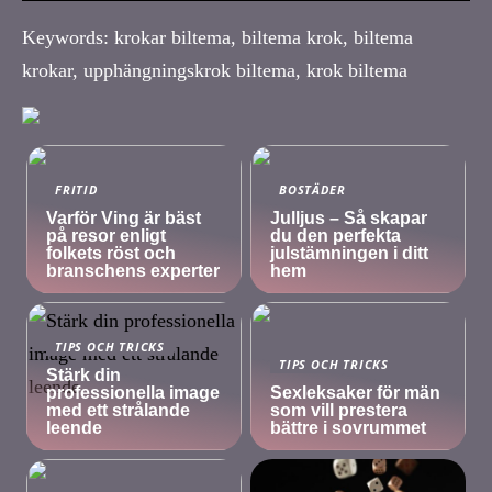
Keywords: krokar biltema, biltema krok, biltema
krokar, upphängningskrok biltema, krok biltema
FRITID
BOSTÄDER
Varför Ving är bäst
Julljus – Så skapar
på resor enligt
du den perfekta
folkets röst och
julstämningen i ditt
branschens experter
hem
TIPS OCH TRICKS
TIPS OCH TRICKS
Stärk din
professionella image
Sexleksaker för män
med ett strålande
som vill prestera
leende
bättre i sovrummet