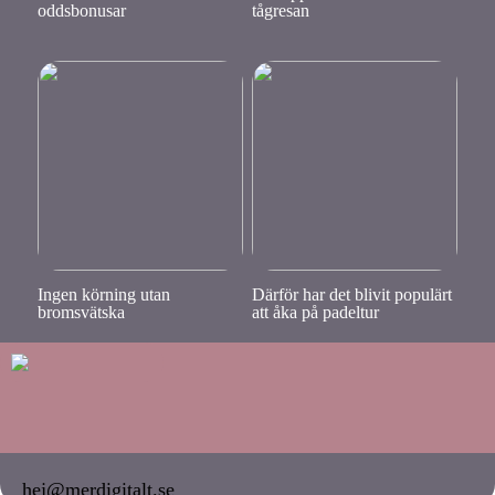
oddsbonusar
tågresan
Ingen körning utan
Därför har det blivit populärt
bromsvätska
att åka på padeltur
hej@merdigitalt.se