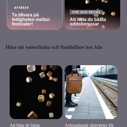
AFFÄRER
TIPS OCH TRICKS
Ta tillvara på
ledigheten mellan
Att hitta de bästa
festivaler!
oddsbonusar
Hitta rätt vattenflaska och flaskhållare hos Jula
Att hitta de bästa
Avkopplande aktiviteter för