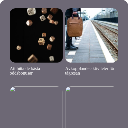
Att hitta de bästa
Avkopplande aktiviteter för
oddsbonusar
tågresan