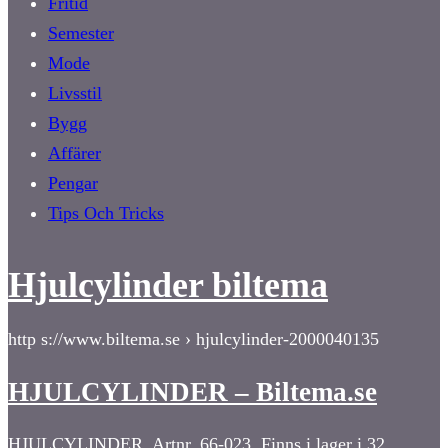
Fritid
Semester
Mode
Livsstil
Bygg
Affärer
Pengar
Tips Och Tricks
Hjulcylinder biltema
http s://www.biltema.se › hjulcylinder-2000040135
HJULCYLINDER – Biltema.se
HJULCYLINDER. Artnr. 66-023. Finns i lager i 32