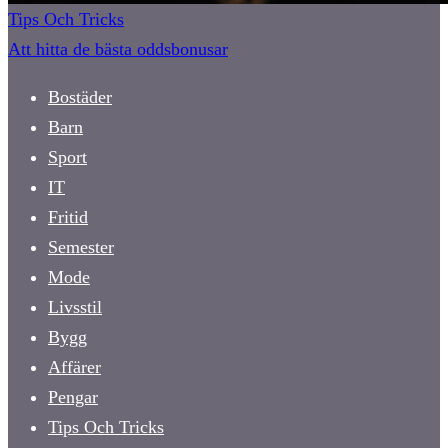
Tips Och Tricks
Att hitta de bästa oddsbonusar
Bostäder
Barn
Sport
IT
Fritid
Semester
Mode
Livsstil
Bygg
Affärer
Pengar
Tips Och Tricks