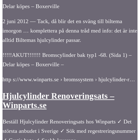
Delar köpes – Boxerville
2 juni 2012 — Tack, då blir det en sväng till biltema
imorgon … komplettera på denna tråd med info: det är inte
alltid Biltemas hjulcylinder passar.
!!!!!AKUT!!!!!!! Bromscylinder bak typ1 -68. (Sida 1) –
Delar köpes – Boxerville –
http s://www.winparts.se › bromssystem › hjulcylinder-r…
Hjulcylinder Renoveringsats –
Winparts.se
Beställ Hjulcylinder Renoveringsats hos Winparts ✓ Det
största anbudet i Sverige ✓ Sök med regestreringsnummer