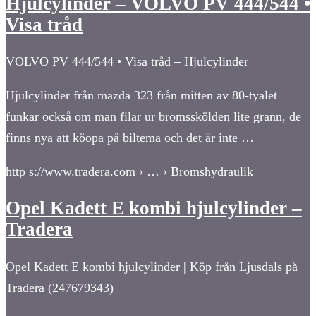
Hjulcylinder – VOLVO PV 444/544 •
Visa tråd
VOLVO PV 444/544 • Visa tråd – Hjulcylinder
Hjulcylinder från mazda 323 från mitten av 80-tyalet
funkar också om man filar ur bromsskölden lite grann, de
finns nya att köopa på biltema och det är inte …
http s://www.tradera.com › … › Bromshydraulik
Opel Kadett E kombi hjulcylinder –
Tradera
Opel Kadett E kombi hjulcylinder | Köp från Ljusdals på
Tradera (247679343)