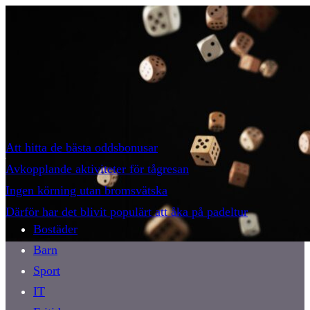
Att hitta de bästa oddsbonusar
Avkopplande aktiviteter för tågresan
Ingen körning utan bromsvätska
Därför har det blivit populärt att åka på padeltur
Bostäder
Barn
Sport
IT