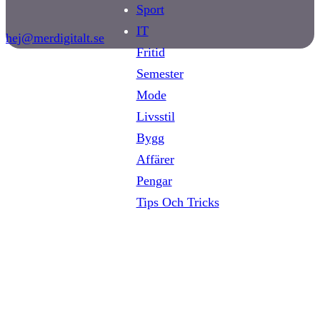
Sport
IT
hej@merdigitalt.se
Fritid
Semester
Mode
Livsstil
Bygg
Affärer
Pengar
Tips Och Tricks