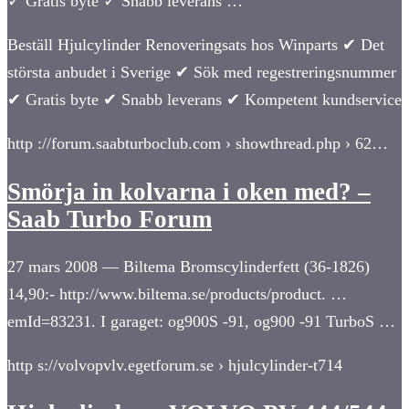
✓ Gratis byte ✓ Snabb leverans …
Beställ Hjulcylinder Renoveringsats hos Winparts ✔ Det
största anbudet i Sverige ✔ Sök med regestreringsnummer
✔ Gratis byte ✔ Snabb leverans ✔ Kompetent kundservice
http ://forum.saabturboclub.com › showthread.php › 62…
Smörja in kolvarna i oken med? –
Saab Turbo Forum
27 mars 2008 — Biltema Bromscylinderfett (36-1826)
14,90:- http://www.biltema.se/products/product. …
emId=83231. I garaget: og900S -91, og900 -91 TurboS …
http s://volvopvlv.egetforum.se › hjulcylinder-t714