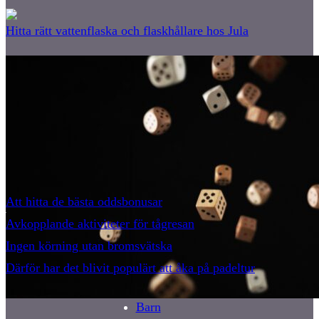
Hitta rätt vattenflaska och flaskhållare hos Jula
Att hitta de bästa oddsbonusar
Avkopplande aktiviteter för tågresan
Ingen körning utan bromsvätska
Därför har det blivit populärt att åka på padeltur
Bostäder
Barn