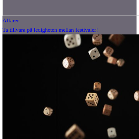
Affärer
Ta tillvara på ledigheten mellan festivaler!