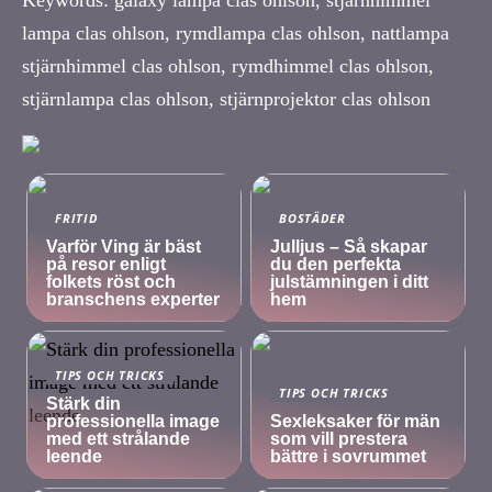
lampa clas ohlson, rymdlampa clas ohlson, nattlampa
stjärnhimmel clas ohlson, rymdhimmel clas ohlson,
stjärnlampa clas ohlson, stjärnprojektor clas ohlson
FRITID
BOSTÄDER
Varför Ving är bäst
Julljus – Så skapar
på resor enligt
du den perfekta
folkets röst och
julstämningen i ditt
branschens experter
hem
TIPS OCH TRICKS
TIPS OCH TRICKS
Stärk din
professionella image
Sexleksaker för män
med ett strålande
som vill prestera
leende
bättre i sovrummet