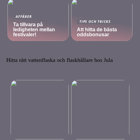
AFFÄRER
TIPS OCH TRICKS
Ta tillvara på
ledigheten mellan
Att hitta de bästa
festivaler!
oddsbonusar
Hitta rätt vattenflaska och flaskhållare hos Jula