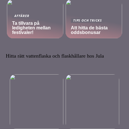
AFFÄRER
TIPS OCH TRICKS
Ta tillvara på
ledigheten mellan
Att hitta de bästa
festivaler!
oddsbonusar
Hitta rätt vattenflaska och flaskhållare hos Jula