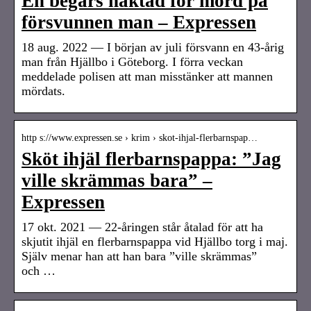
En begärs häktad för mord på
försvunnen man – Expressen
18 aug. 2022 — I början av juli försvann en 43-årig
man från Hjällbo i Göteborg. I förra veckan
meddelade polisen att man misstänker att mannen
mördats.
http s://www.expressen.se › krim › skot-ihjal-flerbarnspap…
Sköt ihjäl flerbarnspappa: ”Jag
ville skrämmas bara” –
Expressen
17 okt. 2021 — 22-åringen står åtalad för att ha
skjutit ihjäl en flerbarnspappa vid Hjällbo torg i maj.
Själv menar han att han bara ”ville skrämmas”
och …