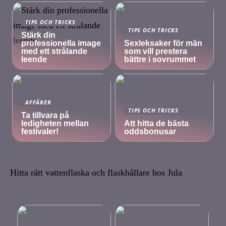
TIPS OCH TRICKS
TIPS OCH TRICKS
Stärk din
professionella image
Sexleksaker för män
med ett strålande
som vill prestera
leende
bättre i sovrummet
AFFÄRER
TIPS OCH TRICKS
Ta tillvara på
ledigheten mellan
Att hitta de bästa
festivaler!
oddsbonusar
Hitta rätt vattenflaska och flaskhållare hos Jula