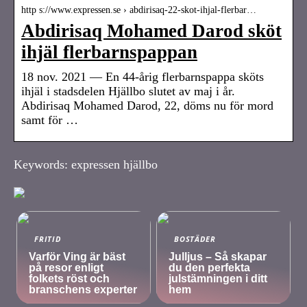
http s://www.expressen.se › abdirisaq-22-skot-ihjal-flerbar…
Abdirisaq Mohamed Darod sköt
ihjäl flerbarnspappan
18 nov. 2021 — En 44-årig flerbarnspappa sköts
ihjäl i stadsdelen Hjällbo slutet av maj i år.
Abdirisaq Mohamed Darod, 22, döms nu för mord
samt för …
Keywords: expressen hjällbo
FRITID
BOSTÄDER
Varför Ving är bäst
Julljus – Så skapar
på resor enligt
du den perfekta
folkets röst och
julstämningen i ditt
branschens experter
hem