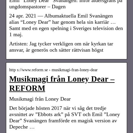
Emil “Loney Dear” Svanängen: Inför åldersgräns på
ungdomspastorer – Dagen
24 apr. 2021 — Albumaktuella Emil Svanängen
alias “Loney Dear” har genom hela sin karriär …
Samt med en egen spelning i Sveriges television den
1 maj.
Artisten: Jag tycker verkligen om när kyrkan tar
ansvar, är generös och sätter rättvisan högst
http s://www.reform.se › musikmagi-fran-loney-dear
Musikmagi från Loney Dear –
REFORM
Musikmagi från Loney Dear
Det började hösten 2017 när vi såg det tredje
avsnittet av ”Ebbots ark” på SVT och Emil ”Loney
Dear” Svanängen framförde en magisk version av
Depeche …