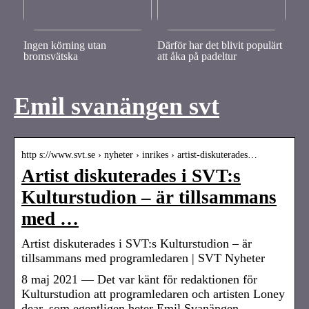
Ingen körning utan
Därför har det blivit populärt
bromsvätska
att åka på padeltur
Emil svanängen svt
http s://www.svt.se › nyheter › inrikes › artist-diskuterades…
Artist diskuterades i SVT:s
Kulturstudion – är tillsammans
med …
Artist diskuterades i SVT:s Kulturstudion – är
tillsammans med programledaren | SVT Nyheter
8 maj 2021 — Det var känt för redaktionen för
Kulturstudion att programledaren och artisten Loney
dear, som egentligen heter Emil Svanängen, …