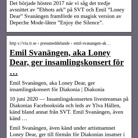
Det började hösten 2017 när vi såg det tredje
avsnittet av ”Ebbots ark” på SVT och Emil ”Loney
Dear” Svanängen framförde en magisk version av
Depeche Mode-låten ”Enjoy the Silence”.
http s://via.tt.se › pressmeddelande › emil-svanangen-ak…
Emil Svanängen, aka Loney
Dear, ger insamlingskonsert för
…
Emil Svanängen, aka Loney Dear, ger
insamlingskonsert för Diakonia | Diakonia
10 juni 2020 — Insamlingskonserten livestreamas på
Diakonias Facebooksida och leds av Ylva Hällen,
känd bland annat från SVT. Emil Svanängen, även
känd …
Emil Svanängen, även känd under artistnamnet
Loney Dear, ger till förmån för Diakonias insatser i