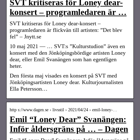
SVT kritiseras för Loney dear-
konsert – programledaren är …
SVT kritiseras för Loney dear-konsert –
programledaren är flickvän till artisten: ”Det blev
fel” – Jnytt.se
10 maj 2021 — … SVT:s ”Kulturstudion” även en
konsert med den Jönköpingsbördige artisten Loney
dear, eller Emil Svanängen som han egentligen
heter.
Den första maj visades en konsert på SVT med
Jönköpingsartisten Loney dear. Kulturjournalisten
Ella Petersson…
http s://www.dagen.se › livsstil › 2021/04/24 › emil-loney-…
Emil “Loney Dear” Svanängen:
Inför åldersgräns på … – Dagen