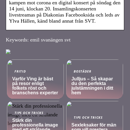
kampen mot corona en digital konsert på söndag den
14 juni, klockan 20. Insamlingskonserten
livestreamas på Diakonias Facebooksida och leds av
Ylva Hällen, känd bland annat från SVT.
Keywords: emil svanängen svt
FRITID
BOSTÄDER
Varför Ving är bäst
Julljus – Så skapar
på resor enligt
du den perfekta
folkets röst och
julstämningen i ditt
branschens experter
hem
TIPS OCH TRICKS
TIPS OCH TRICKS
Stärk din
professionella image
Sexleksaker för män
med ett strålande
som vill prestera