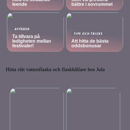
leende
bättre i sovrummet
AFFÄRER
TIPS OCH TRICKS
Ta tillvara på
ledigheten mellan
Att hitta de bästa
festivaler!
oddsbonusar
Hitta rätt vattenflaska och flaskhållare hos Jula