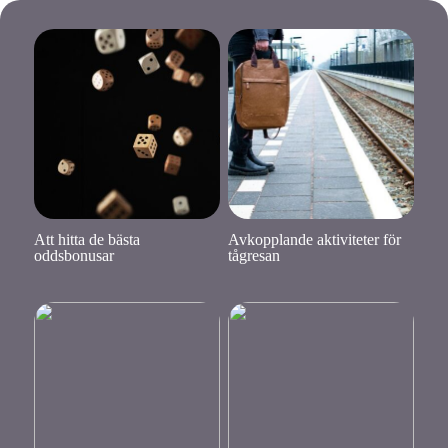
Att hitta de bästa
Avkopplande aktiviteter för
oddsbonusar
tågresan