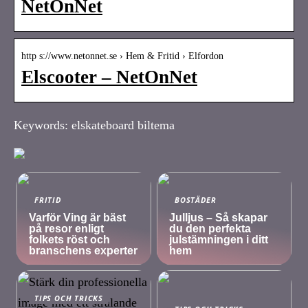
NetOnNet
http s://www.netonnet.se › Hem & Fritid › Elfordon
Elscooter – NetOnNet
Keywords: elskateboard biltema
FRITID
BOSTÄDER
Varför Ving är bäst
Julljus – Så skapar
på resor enligt
du den perfekta
folkets röst och
julstämningen i ditt
branschens experter
hem
TIPS OCH TRICKS