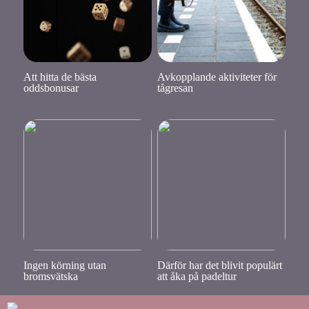
Att hitta de bästa
Avkopplande aktiviteter för
oddsbonusar
tågresan
Ingen körning utan
Därför har det blivit populärt
bromsvätska
att åka på padeltur