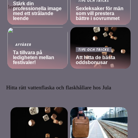
TIPS OCH TRICKS
Stärk din
professionella image
Sexleksaker för män
med ett strålande
som vill prestera
leende
bättre i sovrummet
AFFÄRER
TIPS OCH TRICKS
Ta tillvara på
ledigheten mellan
Att hitta de bästa
festivaler!
oddsbonusar
Hitta rätt vattenflaska och flaskhållare hos Jula