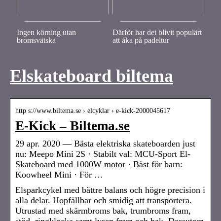
Ingen körning utan
Därför har det blivit populärt
bromsvätska
att åka på padeltur
Elskateboard biltema
http s://www.biltema.se › elcyklar › e-kick-2000045617
E-Kick – Biltema.se
29 apr. 2020 — Bästa elektriska skateboarden just
nu: Meepo Mini 2S · Stabilt val: MCU-Sport El-
Skateboard med 1000W motor · Bäst för barn:
Koowheel Mini · För …
Elsparkcykel med bättre balans och högre precision i
alla delar. Hopfällbar och smidig att transportera.
Utrustad med skärmbroms bak, trumbroms fram,
stöd, ringklocka samt lysen fram och bak. Dessutom