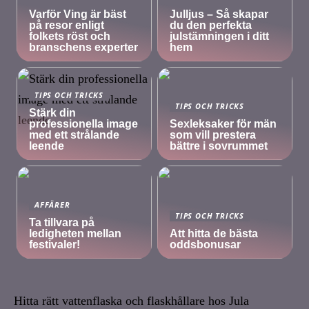
Varför Ving är bäst
Julljus – Så skapar
på resor enligt
du den perfekta
folkets röst och
julstämningen i ditt
branschens experter
hem
TIPS OCH TRICKS
TIPS OCH TRICKS
Stärk din
professionella image
Sexleksaker för män
med ett strålande
som vill prestera
leende
bättre i sovrummet
AFFÄRER
TIPS OCH TRICKS
Ta tillvara på
ledigheten mellan
Att hitta de bästa
festivaler!
oddsbonusar
Hitta rätt vattenflaska och flaskhållare hos Jula