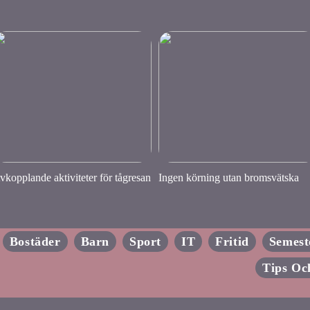
vkopplande aktiviteter för tågresan
Ingen körning utan bromsvätska
Bostäder
Barn
Sport
IT
Fritid
Semest
Tips Oc