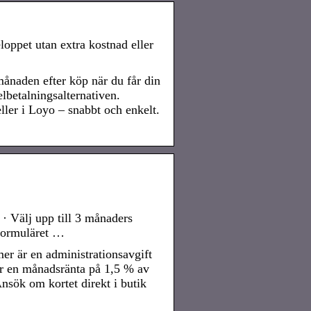
eloppet utan extra kostnad eller
…
 månaden efter köp när du får din
elbetalningsalternativen.
eller i Loyo – snabbt och enkelt.
 · Välj upp till 3 månaders
 formuläret …
er är en administrationsavgift
er en månadsränta på 1,5 % av
nsök om kortet direkt i butik