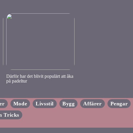
Därför har det blivit populärt att åka
på padeltur
er
Mode
Livsstil
Bygg
Affärer
Pengar
h Tricks