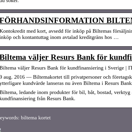
du söker.
FÖRHANDSINFORMATION BILT
Kontokredit med kort, avsedd för inköp på Biltemas försäljnin
inköp och kontantuttag inom avtalad kreditgräns hos …
Biltema väljer Resurs Bank för kundfi
Biltema väljer Resurs Bank för kundfinansiering i Sverige | I
9 aug. 2016 — Biltemakortet till privatpersoner och företagsko
ytterligare kundvärde lanseras nu även Biltema i Resurs Ban
Biltema, ledande inom produkter för bil, båt, bostad, verktyg s
kundfinansiering från Resurs Bank.
eywords: biltema kortet