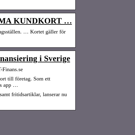
EMA KUNDKORT …
gsställen. … Kortet gäller för
nansiering i Sverige
T-Finans.se
rt till företag. Som ett
ks app …
amt fritidsartiklar, lanserar nu