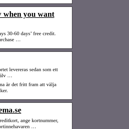
ay when you want
s 30-60 days’ free credit.
purchase …
rtet levereras sedan som ett
jälv …
 är det fritt fram att välja
ker.
ema.se
kreditkort, ange kortnummer,
kortinnehavaren …