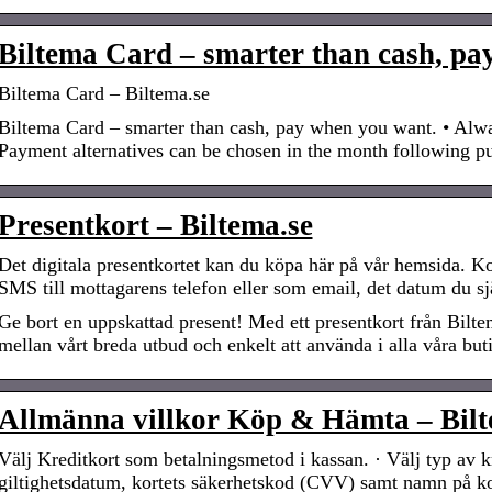
Biltema Card – smarter than cash, p
Biltema Card – Biltema.se
Biltema Card – smarter than cash, pay when you want. • Alway
Payment alternatives can be chosen in the month following 
Presentkort – Biltema.se
Det digitala presentkortet kan du köpa här på vår hemsida. Ko
SMS till mottagarens telefon eller som email, det datum du s
Ge bort en uppskattad present! Med ett presentkort från Biltema
mellan vårt breda utbud och enkelt att använda i alla våra buti
Allmänna villkor Köp & Hämta – Bilt
Välj Kreditkort som betalningsmetod i kassan. · Välj typ av 
giltighetsdatum, kortets säkerhetskod (CVV) samt namn på 