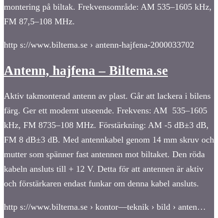
montering på biltak. Frekvensområde: AM 535–1605 kHz,
FM 87,5–108 MHz.
http s://www.biltema.se › antenn-hajfena-2000033702
Antenn, hajfena – Biltema.se
Aktiv takmonterad antenn av plast. Går att lackera i bilens
färg. Ger ett modernt utseende. Frekvens: AM 535–1605
kHz, FM 8735–108 MHz. Förstärkning: AM -5 dB±3 dB,
FM 8 dB±3 dB. Med antennkabel genom 14 mm skruv och
mutter som spänner fast antennen mot biltaket. Den röda
kabeln ansluts till + 12 V. Detta för att antennen är aktiv
och förstärkaren endast funkar om denna kabel ansluts.
http s://www.biltema.se › kontor—teknik › bild › anten…