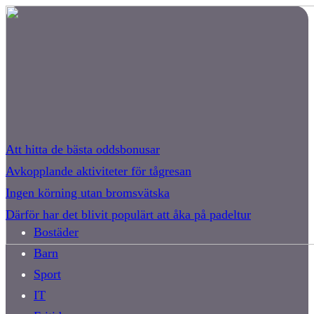
Att hitta de bästa oddsbonusar
Avkopplande aktiviteter för tågresan
Ingen körning utan bromsvätska
Därför har det blivit populärt att åka på padeltur
Bostäder
Barn
Sport
IT