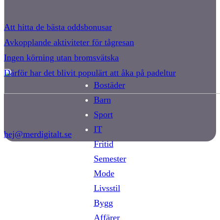
Att hitta de bästa oddsbonusar
Avkopplande aktiviteter för tågresan
Ingen körning utan bromsvätska
Därför har det blivit populärt att åka på padeltur
Bostäder
Barn
Sport
IT
hej@merdigitalt.se
Fritid
Semester
Mode
Livsstil
Bygg
Affärer