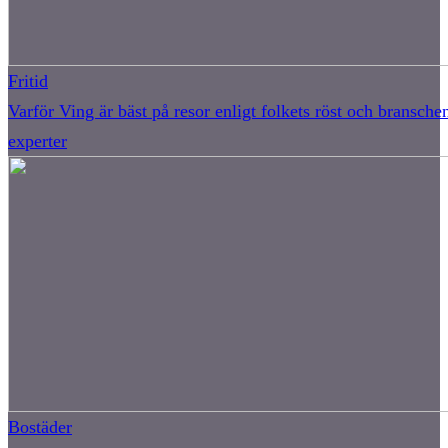
Fritid
Varför Ving är bäst på resor enligt folkets röst och bransche
experter
Bostäder