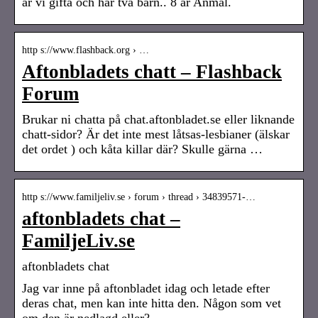
är vi gifta och har två barn.. 8 år Anmäl.
http s://www.flashback.org › …
Aftonbladets chatt – Flashback
Forum
Brukar ni chatta på chat.aftonbladet.se eller liknande
chatt-sidor? Är det inte mest låtsas-lesbianer (älskar
det ordet ) och kåta killar där? Skulle gärna …
http s://www.familjeliv.se › forum › thread › 34839571-…
aftonbladets chat –
FamiljeLiv.se
aftonbladets chat
Jag var inne på aftonbladet idag och letade efter
deras chat, men kan inte hitta den. Någon som vet
om den är nedlagd eller?