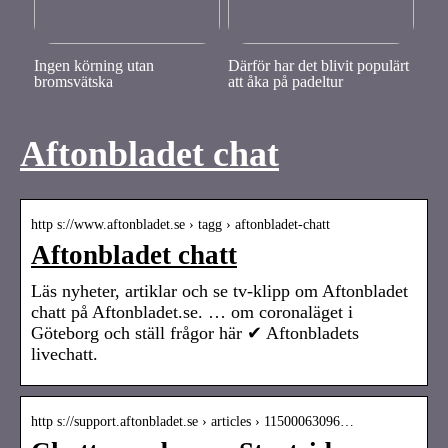
Ingen körning utan
Därför har det blivit populärt
bromsvätska
att åka på padeltur
Aftonbladet chat
http s://www.aftonbladet.se › tagg › aftonbladet-chatt
Aftonbladet chatt
Läs nyheter, artiklar och se tv-klipp om Aftonbladet
chatt på Aftonbladet.se. … om coronaläget i
Göteborg och ställ frågor här ✔︎ Aftonbladets
livechatt.
http s://support.aftonbladet.se › articles › 11500063096…