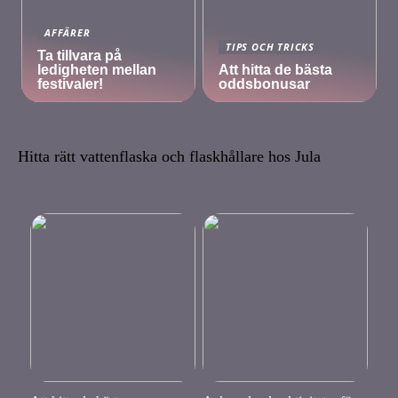
AFFÄRER
TIPS OCH TRICKS
Ta tillvara på
ledigheten mellan
Att hitta de bästa
festivaler!
oddsbonusar
Hitta rätt vattenflaska och flaskhållare hos Jula